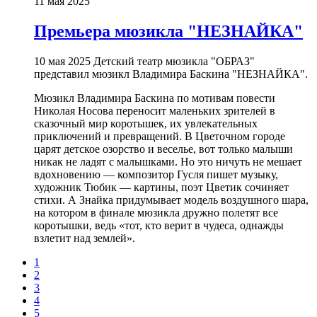
11 мая 2025
Премьера мюзикла "НЕЗНАЙКА"
10 мая 2025 Детский театр мюзикла "ОБРАЗ"
представил мюзикл Владимира Баскина "НЕЗНАЙКА".
Мюзикл Владимира Баскина по мотивам повести
Николая Носова переносит маленьких зрителей в
сказочный мир коротышек, их увлекательных
приключений и превращений. В Цветочном городе
царят детское озорство и веселье, вот только малыши
никак не ладят с малышками. Но это ничуть не мешает
вдохновению — композитор Гусля пишет музыку,
художник Тюбик — картины, поэт Цветик сочиняет
стихи. А Знайка придумывает модель воздушного шара,
на котором в финале мюзикла дружно полетят все
коротышки, ведь «тот, кто верит в чудеса, однажды
взлетит над землей».
1
2
3
4
5