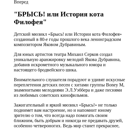
Вперед
"БРЫСЬ! или История кота
Филофея"
Детский мюзикл «Брысь! или Истории кота Филофея»
созданный в 80-е годы прошлого века ленинградским
композитором Яковом Дубравиным.
Для юных артистов театра Михаил Серков создал
уникальную аранжировку мелодий Якова Дубравина,
добавив искрометного музыкального юмора и
настоящего бродвейского шика.
Внимательного слушателя порадуют и удивят искусные
переплетения детских песен с хитами группы Boney M,
знаменитыми мелодиями Э.Л.Уэббера и даже песнями
из любимых советских кинофильмов.
Зажигательный и яркий мюзикл «Брысь!» не только
поднимет вам настроение, но и напомнит юному
зрителю о том, что всегда надо помогать своим
ближним, быть добрым и никогда не предавать друзей,
особенно четвероногих. Ведь мир станет прекраснее,