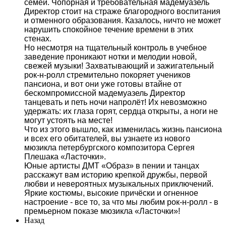
семей. Чопорная и требовательная мадемуазель
Директор стоит на страже благородного воспитания
и отменного образования. Казалось, ничто не может
нарушить спокойное течение времени в этих
стенах.
Но несмотря на тщательный контроль в учебное
заведение проникают нотки и мелодии новой,
свежей музыки! Захватывающий и зажигательный
рок-н-ролл стремительно покоряет учеников
пансиона, и вот они уже готовы втайне от
бескомпромиссной мадемуазель Директор
танцевать и петь ночи напролёт! Их невозможно
удержать: их глаза горят, сердца открыты, а ноги не
могут устоять на месте!
Что из этого вышло, как изменилась жизнь пансиона
и всех его обитателей, вы узнаете из нового
мюзикла петербургского композитора Сергея
Плешака «Ласточки».
Юные артисты ДМТ «Образ» в пении и танцах
расскажут вам историю крепкой дружбы, первой
любви и невероятных музыкальных приключений.
Яркие костюмы, высокие причёски и огненное
настроение - все то, за что мы любим рок-н-ролл - в
премьерном показе мюзикла «Ласточки»!
Назад