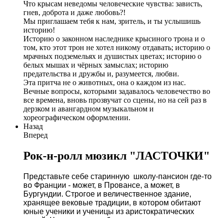
Что крысам неведомы человеческие чувства: зависть,
гнев, доброта и даже любовь?!
Мы приглашаем тебя к нам, зритель, и ты услышишь
историю!
Историю о законном наследнике крысиного трона и о
том, кто этот трон не хотел никому отдавать; историю о
мрачных подземельях и душистых цветах; историю о
белых мышах и чёрных замыслах; историю
предательства и дружбы и, разумеется, любви.
Эта притча не о животных, она о каждом из нас.
Вечные вопросы, которыми задавалось человечество во
все времена, вновь прозвучат со сцены, но на сей раз в
дерзком и авангардном музыкальном и
хореографическом оформлении.
Назад
Вперед
Рок-н-ролл мюзикл "ЛАСТОЧКИ"
Представьте себе старинную школу-пансион где-то
во Франции - может, в Провансе, а может, в
Бургундии. Строгое и величественное здание,
хранящее вековые традиции, в котором обитают
юные ученики и ученицы из аристократических