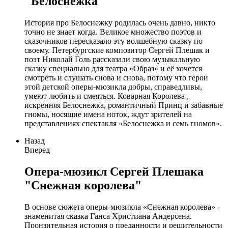
"Белоснежка"
История про Белоснежку родилась очень давно, никто
точно не знает когда. Великое множество поэтов и
сказочников пересказало эту волшебную сказку по
своему. Петербургские композитор Сергей Плешак и
поэт Николай Голь рассказали свою музыкальную
сказку специально для театра «Образ» и её хочется
смотреть и слушать снова и снова, потому что герои
этой детской оперы-мюзикла добры, справедливы,
умеют любить и смеяться. Коварная Королева ,
искренняя Белоснежка, романтичный Принц и забавные
гномы, носящие имена ноток, ждут зрителей на
представлениях спектакля «Белоснежка и семь гномов».
Назад
Вперед
Опера-мюзикл Сергей Плешака
"Снежная королева"
В основе сюжета оперы-мюзикла «Снежная королева» -
знаменитая сказка Ганса Христиана Андерсена.
Пронзительная история о преданности и решительности