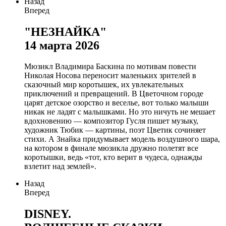
Назад
Вперед
"НЕЗНАЙКА"
14 марта 2026
Мюзикл Владимира Баскина по мотивам повести
Николая Носова переносит маленьких зрителей в
сказочный мир коротышек, их увлекательных
приключений и превращений. В Цветочном городе
царят детское озорство и веселье, вот только малыши
никак не ладят с малышками. Но это ничуть не мешает
вдохновению — композитор Гусля пишет музыку,
художник Тюбик — картины, поэт Цветик сочиняет
стихи. А Знайка придумывает модель воздушного шара,
на котором в финале мюзикла дружно полетят все
коротышки, ведь «тот, кто верит в чудеса, однажды
взлетит над землей».
Назад
Вперед
DISNEY.