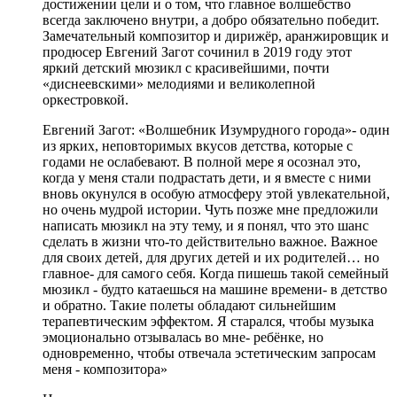
достижении цели и о том, что главное волшебство
всегда заключено внутри, а добро обязательно победит.
Замечательный композитор и дирижёр, аранжировщик и
продюсер Евгений Загот сочинил в 2019 году этот
яркий детский мюзикл с красивейшими, почти
«диснеевскими» мелодиями и великолепной
оркестровкой.
Евгений Загот: «Волшебник Изумрудного города»- один
из ярких, неповторимых вкусов детства, которые с
годами не ослабевают. В полной мере я осознал это,
когда у меня стали подрастать дети, и я вместе с ними
вновь окунулся в особую атмосферу этой увлекательной,
но очень мудрой истории. Чуть позже мне предложили
написать мюзикл на эту тему, и я понял, что это шанс
сделать в жизни что-то действительно важное. Важное
для своих детей, для других детей и их родителей… но
главное- для самого себя. Когда пишешь такой семейный
мюзикл - будто катаешься на машине времени- в детство
и обратно. Такие полеты обладают сильнейшим
терапевтическим эффектом. Я старался, чтобы музыка
эмоционально отзывалась во мне- ребёнке, но
одновременно, чтобы отвечала эстетическим запросам
меня - композитора»